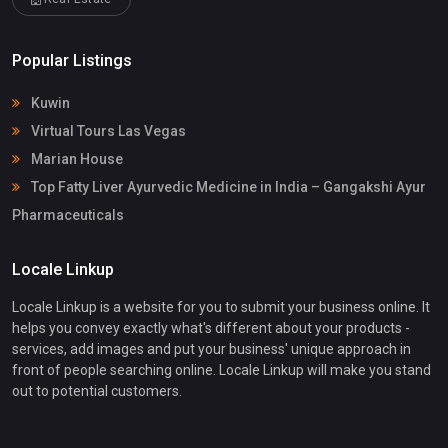
Popular Listings
Kuwin
Virtual Tours Las Vegas
Marian House
Top Fatty Liver Ayurvedic Medicine in India – Gangakshi Ayur
Pharmaceuticals
Locale Linkup
Locale Linkup is a website for you to submit your business online. It
helps you convey exactly what's different about your products -
services, add images and put your business' unique approach in
front of people searching online. Locale Linkup will make you stand
out to potential customers.