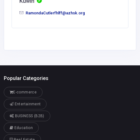
Kuwin
RamondaCutlerfhlff@azhsk.org
Popular Categories
E-commerce
Entertainment
BUSINESS (B2B)
Education
Real Estate