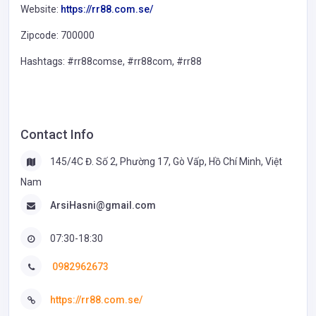
Website:
https://rr88.com.se/
Zipcode: 700000
Hashtags: #rr88comse, #rr88com, #rr88
Contact Info
145/4C Đ. Số 2, Phường 17, Gò Vấp, Hồ Chí Minh, Việt
Nam
ArsiHasni@gmail.com
07:30-18:30
0982962673
https://rr88.com.se/