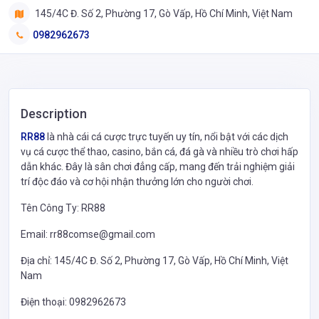
145/4C Đ. Số 2, Phường 17, Gò Vấp, Hồ Chí Minh, Việt Nam
0982962673
Description
RR88
là nhà cái cá cược trực tuyến uy tín, nổi bật với các dịch
vụ cá cược thể thao, casino, bắn cá, đá gà và nhiều trò chơi hấp
dẫn khác. Đây là sân chơi đẳng cấp, mang đến trải nghiệm giải
trí độc đáo và cơ hội nhận thưởng lớn cho người chơi.
Tên Công Ty: RR88
Email: rr88comse@gmail.com
Địa chỉ: 145/4C Đ. Số 2, Phường 17, Gò Vấp, Hồ Chí Minh, Việt
Nam
Điện thoại: 0982962673