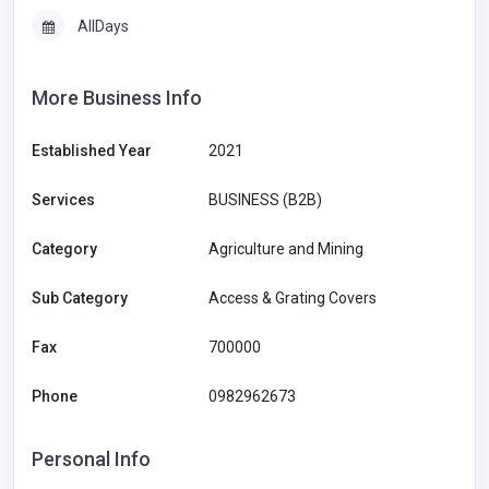
AllDays
More Business Info
Established Year
2021
Services
BUSINESS (B2B)
Category
Agriculture and Mining
Sub Category
Access & Grating Covers
Fax
700000
Phone
0982962673
Personal Info