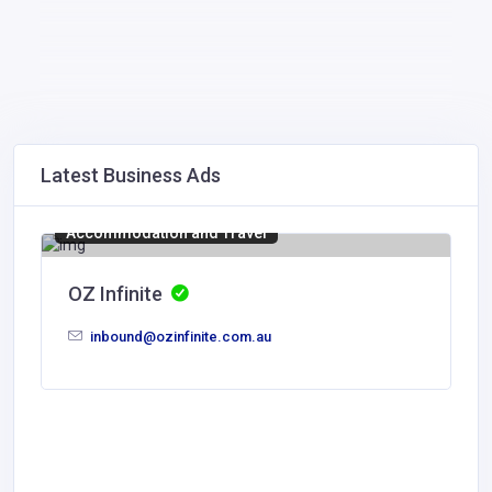
Latest Business Ads
Accommodation and Travel
OZ Infinite
inbound@ozinfinite.com.au