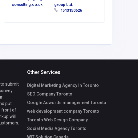
consulting.co.uk
group Ltd.
1513150626
Other Services
 to submit
Digital Marketing Agency In Toronto
 convey
SEO Company Toronto
ur
Google Adwords management Toronto
nd put
 front of
web development company Toronto
nkup will
Toronto Web Design Company
customers.
Social Media Agency Toronto
WIT Solution Canada