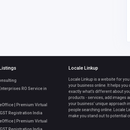
fice
Mycoreoffice
mycoreofficeworkspa
workspace
ce@gmail.com
Listings
Locale Linkup
Locale Linkup is a website for you
nsulting
your business online. It helps you
Enterprises RO Service in
exactly what's different about yo
products - services, add images a
your business' unique approach in
Office | Premium Virtual
people searching online. Locale Li
 GST Registration India
make you stand out to potential 
Office | Premium Virtual
 GST Registration India