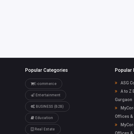
Mycoreof
mycoreofficeworkspa
workspace
ce@gmail.com
Popular Categories
Popular 
ASG Co
E-commerce
A to Z 
Entertainment
Gurgaon
BUSINESS (B2B)
MyCore
Offices &
Education
MyCore
Real Estate
Offices &