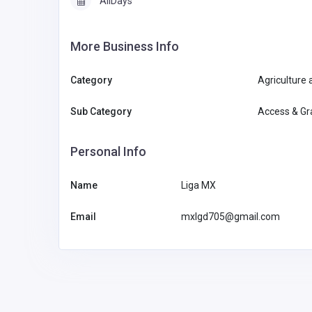
AllDays
More Business Info
Category
Agriculture 
Sub Category
Access & Gr
Personal Info
Name
Liga MX
Email
mxlgd705@gmail.com
Other
MyCoreOffice | Premium Vi
Offices & GST Registration