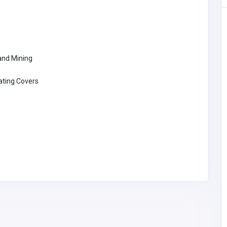
and Mining
ating Covers
Other
rtual
MyCoreOffice | Premium Virtual
 India
Offices & GST Registration India