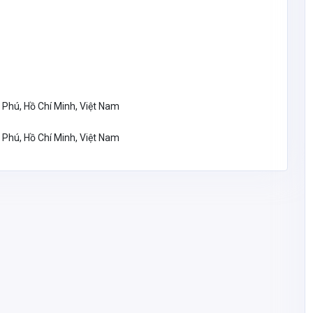
re
otech.com
Phú, Hồ Chí Minh, Việt Nam
23
Phú, Hồ Chí Minh, Việt Nam
Accommodation and Travel
NeedForSlots Casino
NeedForSlots
CarolynnHollandbea4y
Casino
@educolbs.us
911550806