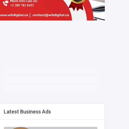
Latest Business Ads