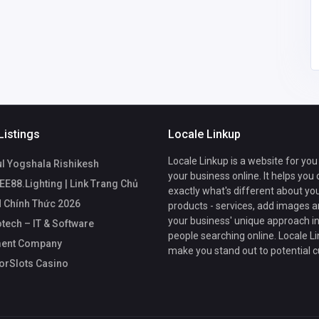
Listings
Locale Linkup
Locale Linkup is a website for you
ul Yogshala Rishikesh
your business online. It helps you
EE88.Lighting | Link Trang Chủ
exactly what's different about yo
 Chính Thức 2026
products - services, add images a
your business' unique approach in
tech – IT & Software
people searching online. Locale Li
ent Company
make you stand out to potential 
rSlots Casino