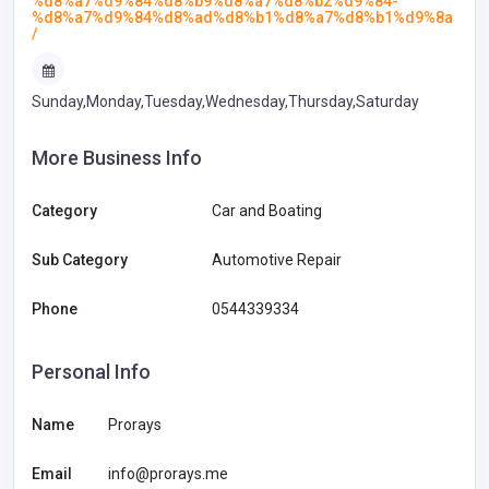
%d8%a7%d9%84%d8%b9%d8%a7%d8%b2%d9%84-
%d8%a7%d9%84%d8%ad%d8%b1%d8%a7%d8%b1%d9%8a
/
Sunday,Monday,Tuesday,Wednesday,Thursday,Saturday
More Business Info
Category
Car and Boating
Sub Category
Automotive Repair
Phone
0544339334
Personal Info
Name
Prorays
Email
info@prorays.me