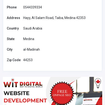
Phone
0544339334
Address
Hayy, Al Salam Road, Taiba, Medina 42353
Country
Saudi Arabia
State
Medina
City
al-Madinah
Zip Code
44253