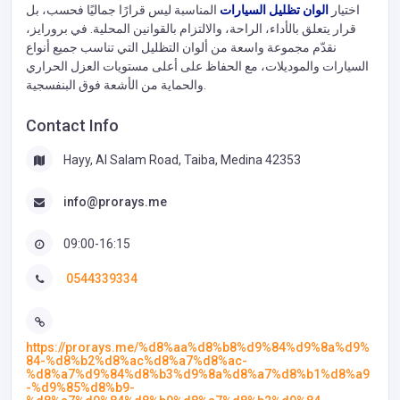
اختيار
الوان تظليل السيارات
المناسبة ليس قرارًا جماليًا فحسب، بل
قرار يتعلق بالأداء، الراحة، والالتزام بالقوانين المحلية. في برورايز،
نقدّم مجموعة واسعة من ألوان التظليل التي تناسب جميع أنواع
السيارات والموديلات، مع الحفاظ على أعلى مستويات العزل الحراري
والحماية من الأشعة فوق البنفسجية.
Contact Info
Hayy, Al Salam Road, Taiba, Medina 42353
info@prorays.me
09:00-16:15
0544339334
https://prorays.me/%d8%aa%d8%b8%d9%84%d9%8a%d9%
84-%d8%b2%d8%ac%d8%a7%d8%ac-
%d8%a7%d9%84%d8%b3%d9%8a%d8%a7%d8%b1%d8%a9
-%d9%85%d8%b9-