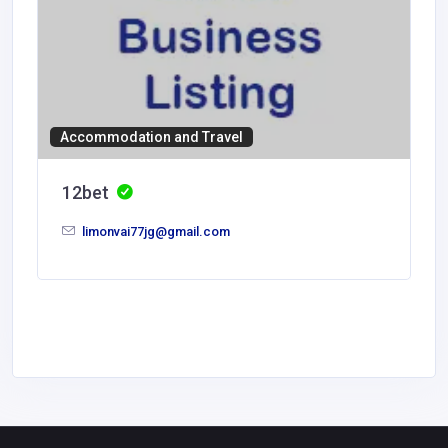
Accommodation and Travel
12bet
limonvai77jg@gmail.com