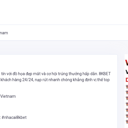
etnam
y tín với đồ họa đẹp mắt và cơ hội trúng thưởng hấp dẫn. 8KBET
 khách hàng 24/24, nạp rút nhanh chóng khẳng định vị thế top
, Vietnam
 #nhacai8kbet