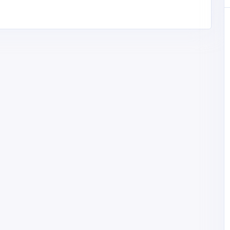
Health and Medical
Obstetrician in Goregaon East