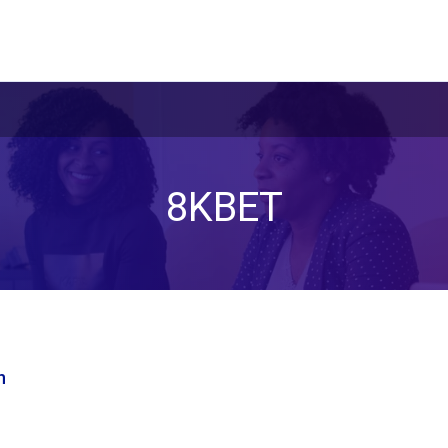
8KBET
n