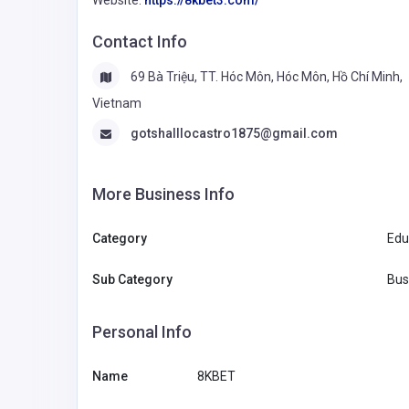
Contact Info
69 Bà Triệu, TT. Hóc Môn, Hóc Môn, Hồ Chí Minh,
Vietnam
gotshalllocastro1875@gmail.com
More Business Info
Category
Edu
Sub Category
Bus
Personal Info
Name
8KBET