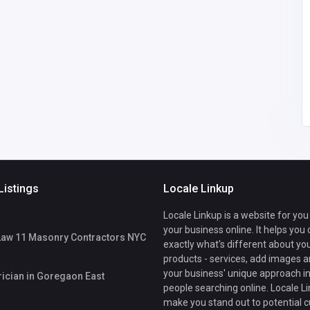
careforher001
@gmail.com
Listings
Locale Linkup
Locale Linkup is a website for you
your business online. It helps you
Law 11 Masonry Contractors NYC
exactly what's different about yo
products - services, add images a
your business' unique approach in
rician in Goregaon East
people searching online. Locale Li
make you stand out to potential 