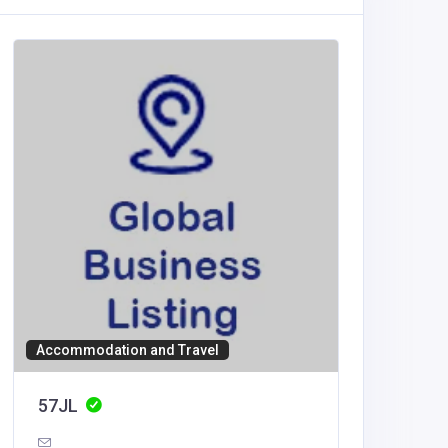
Accommodation and Travel
Home Se
57JL
Local 
Contra