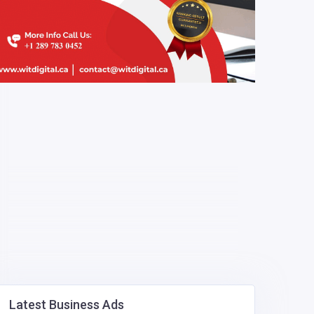
Latest Business Ads