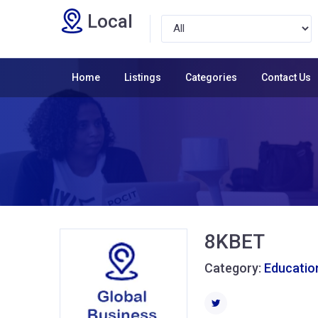
Local
Home
Listings
Categories
Contact Us
8KBET
Category:
Educatio